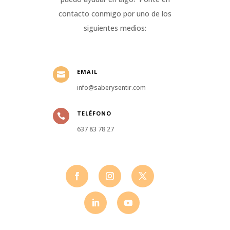
contacto conmigo por uno de los
siguientes medios:
EMAIL

info@saberysentir.com
TELÉFONO

637 83 78 27